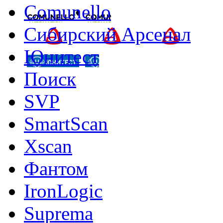
Comunello
Сибирский Арсенал
Юнитест
Поиск
SVP
SmartScan
Xscan
Фантом
IronLogic
Suprema