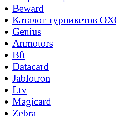
Beward
Каталог турникетов OXG
Genius
Anmotors
Bft
Datacard
Jablotron
Ltv
Magicard
Zebra