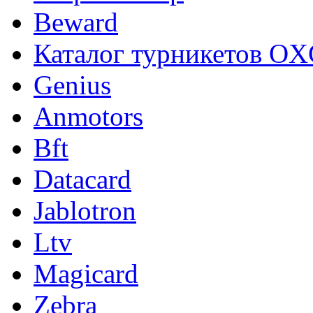
Beward
Каталог турникетов OXG
Genius
Anmotors
Bft
Datacard
Jablotron
Ltv
Magicard
Zebra