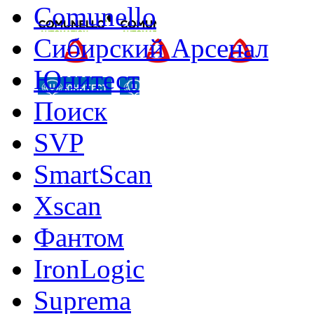
Comunello
Сибирский Арсенал
Юнитест
Поиск
SVP
SmartScan
Xscan
Фантом
IronLogic
Suprema